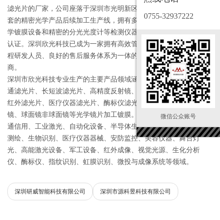
滤光片的厂家，公司座落于深圳市光明新区，拥有净化车间以及整
0755-32937222
套的精密光学产品后续加工生产线，拥有多台国内外先进的真空光
学镀膜设备和精密的分光光度计等检测仪器并通过了ISO9001等国际
认证。深圳欣光科技已成为一家拥有高效管理团队、优秀的光电工
程研发人员、良好的售后服务体系为一体的精密光学滤光片制造
商。
深圳市欣光科技专业生产的主要产品领域涵盖有：窄带滤光片、带
通滤光片、长短波滤光片、高精度反射镜、生物识别用滤光片、透
红外滤光片、医疗仪器滤光片、酶标仪滤光片和光学透镜、光学棱
镜、球面镜非球面镜等光学镜片加工镀膜。产品广泛应用于：光纤
微信公众账号
通信用、工业激光、自动化设备、半导体生产、微测量系统、建筑
测绘、生物识别、医疗仪器器械、安防监控、美容仪器、舞台灯
光、高能激光设备、军工设备、红外成像、视觉光源、生化分析
仪、酶标仪、指纹识别、虹膜识别、微投与成像系统等领域。
深圳研威智能科技有限公司
深圳市源科昱科技有限公司