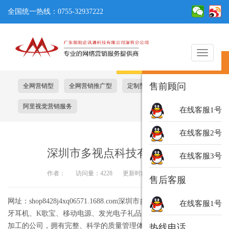
全国统一热线：0755-32937222
切
在线客服
换
导
售前顾问
全网营销型
全网营销推广型
定制型
阿里基础服务包
航
阿里视觉营销服务
在线客服1号
在线客服2号
深圳市多视点科技有限公司
在线客服3号
作者：
访问量：4228
更新时间：2019-02-27
售后客服
网址：shop8428j4xq06571.1688.com深圳市多视点科技有限公司是蓝
在线客服1号
牙耳机、K歌宝、移动电源、发光电子礼品、喷雾仪等产品专业生产
加工的公司，拥有完整、科学的质量管理体系。深圳市多视点科技
热线电话