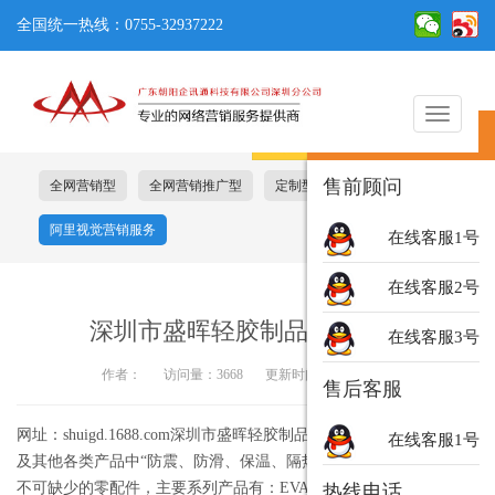
全国统一热线：0755-32937222
切
在线客服
换
导
售前顾问
全网营销型
全网营销推广型
定制型
阿里基础服务包
航
阿里视觉营销服务
在线客服1号
在线客服2号
深圳市盛晖轻胶制品有限公司
在线客服3号
作者：
访问量：3668
更新时间：2019-02-27
售后客服
网址：shuigd.1688.com深圳市盛晖轻胶制品有限公司以电子 、电器
在线客服1号
及其他各类产品中“防震、防滑、保温、隔热、阻燃、绝缘”，包装等
不可缺少的零配件，主要系列产品有：EVA海绵条、易撕贴、 橡胶
热线电话