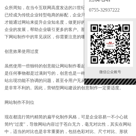
众所周知，在当今互联网高度发达的21世纪，营销型网站建设俨然
0755-32937222
已经成为传统企业转型电商的标配，企业只有先做好自己的网站，
才能通过网站来提升企业知名度，做更好的、更全面的宣传，促进
企业的发展，帮助企业吸引更多的客户。那么，下面我们来探讨一
下网站制作中的常见误区，你需要注意的哪几点？
创意效果使用过度
虽然使用一些独特的创意能让网站制作看起来更加特别、出色，但
微信公众账号
是任何事物都是过满则亏的，创意也是一样，过多的创意会导致网
站出现功能不协调的问题，甚至令用户无从下手，这对于网站来说
是非常不利的。因此，营销型网站建设的创意制作一定要适度。
网站制作不到位
现在都流行简约精简的扁平化制作风格，可是企业容易一不小心就
简约“过度”，导致网站内容过于苍白无力，毫无对比性，其实在网站
中，适当的对比也是非常重要的，包括色彩对比、尺寸对比、形状