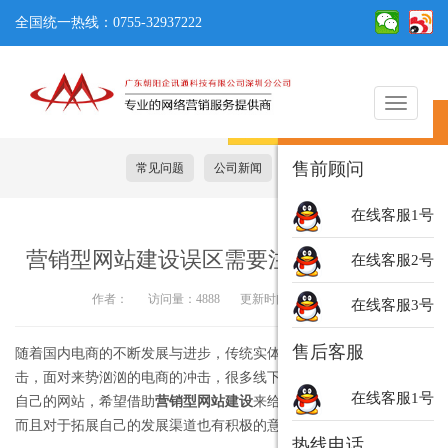
全国统一热线：0755-32937222
切
在线客服
换
导
售前顾问
常见问题
公司新闻
行业资讯
营销策划
航
在线客服1号
营销型网站建设误区需要注意的哪几点？
在线客服2号
作者：
访问量：4888
更新时间：2017-07-29
在线客服3号
售后客服
随着国内电商的不断发展与进步，传统实体店铺受到了很大的冲
击，面对来势汹汹的电商的冲击，很多线下传统企业也纷纷做起了
在线客服1号
自己的网站，希望借助
营销型网站建设
来给企业带来更多的收获，
而且对于拓展自己的发展渠道也有积极的意义。
热线电话